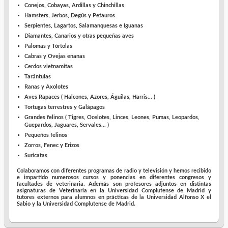
Conejos, Cobayas, Ardillas y Chinchillas
Hamsters, Jerbos, Degús y Petauros
Serpientes, Lagartos, Salamanquesas e Iguanas
Diamantes, Canarios y otras pequeñas aves
Palomas y Tórtolas
Cabras y Ovejas enanas
Cerdos vietnamitas
Tarántulas
Ranas y Axolotes
Aves Rapaces ( Halcones, Azores, Águilas, Harris... )
Tortugas terrestres y Galápagos
Grandes felinos ( Tigres, Ocelotes, Linces, Leones, Pumas, Leopardos,
Guepardos, Jaguares, Servales... )
Pequeños felinos
Zorros, Fenec y Erizos
Suricatas
Colaboramos con diferentes programas de radio y televisión
y hemos recibido
e impartido numerosos cursos y ponencias en diferentes congresos y
facultades de veterinaria. Además son profesores adjuntos en distintas
asignaturas de
Veterinaria en la Universidad Complutense de Madrid
y
tutores externos para alumnos en prácticas de la Universidad Alfonso X el
Sabio y la Universidad Complutense de Madrid.