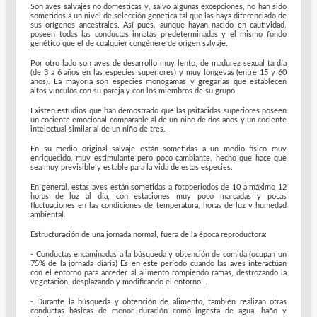
Son aves salvajes no domésticas y, salvo algunas excepciones, no han sido
sometidos a un nivel de selección genética tal que las haya diferenciado de
sus orígenes ancestrales. Así pues, aunque hayan nacido en cautividad,
poseen todas las conductas innatas predeterminadas y el mismo fondo
genético que el de cualquier congénere de origen salvaje.
Por otro lado son aves de desarrollo muy lento, de madurez sexual tardía
(de 3 a 6 años en las especies superiores) y muy longevas (entre 15 y 60
años). La mayoría son especies monógamas y gregarias que establecen
altos vínculos con su pareja y con los miembros de su grupo.
Existen estudios que han demostrado que las psitácidas superiores poseen
un cociente emocional comparable al de un niño de dos años y un cociente
intelectual similar al de un niño de tres.
En su medio original salvaje están sometidas a un medio físico muy
enriquecido, muy estimulante pero poco cambiante, hecho que hace que
sea muy previsible y estable para la vida de estas especies.
En general, estas aves están sometidas a fotoperiodos de 10 a máximo 12
horas de luz al día, con estaciones muy poco marcadas y pocas
fluctuaciones en las condiciones de temperatura, horas de luz y humedad
ambiental.
Estructuración de una jornada normal, fuera de la época reproductora:
- Conductas encaminadas a la búsqueda y obtención de comida (ocupan un
75% de la jornada diaria) Es en este período cuando las aves interactúan
con el entorno para acceder al alimento rompiendo ramas, destrozando la
vegetación, desplazando y modificando el entorno...
- Durante la búsqueda y obtención de alimento, también realizan otras
conductas básicas de menor duración como ingesta de agua, baño y