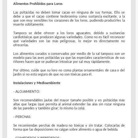
Alimentos Prohibidos para Loros
Las psitácidas no deben tomar cacao en ninguna de sus formas. Ello se
debe a que el cacao contiene teobromina como sustancia excitante, a la
que son muy sensibles los corazones de los loros, pudiendo producirles la
muerte súbitamente.
Tampoco se debe ofrecer a los loros aguacates, debido a sustancias
cardiotóxicas que producen algunas variedades. Como no es fácil reconocer
qué variedades son las más peligrosas, lo mejor es directamente no
ofrecerlas.
Los alimentos curados o conservados por medio de la sal tampoco son un
modelo para las aves psitácidas ya que las especiales características de sus
riñones hacen que se pudieran intoxicar por sal muy rápidamente.
Por último, cuide que su loro no coma plantas ornamentales de casa o del
jardín si no está seguro de que no son tóxicas para él.
Instalaciones y Medioambiente
- ALOJAMIENTO:
Son recomendables jaulas del mayor tamaño posible y en psitácidas más
altas que largas (que permita al animal extender las alas sin rozar ninguna
de las paredes y también girar; lo mismo la cola).
- PERCHAS:
Se recomiendan perchas de madera no tóxicas y sin tratar. Colocarlas de
forma que las deposiciones no caigan sobre alimento o agua de bebida.