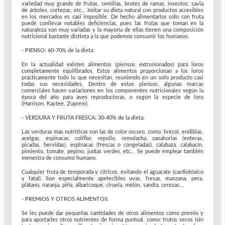
variedad muy grande de frutas, semillas, brotes de ramas, insectos, savia
de árboles, cortezas, etc... Imitar su dieta natural con productos accesibles
en los mercados es casi imposible. De hecho alimentarlos sólo con fruta
puede conllevar notables deficiencias, pues las frutas que toman en la
naturaleza son muy variadas y la mayoría de ellas tienen una composición
nutricional bastante distinta a la que podemos consumir los humanos.
- PIENSO: 60-70% de la dieta:
En la actualidad existen alimentos (piensos extrusionados) para loros
completamente equilibrados. Estos alimentos proporcionan a los loros
prácticamente todo lo que necesitan, reuniendo en un solo producto casi
todas sus necesidades. Dentro de estos piensos, algunas marcas
comerciales hacen variaciones en los componentes nutricionales según la
época del año para aves reproductoras, o según la especie de loro
(Harrison, Kaytee, Zuprem).
- VERDURA Y FRUTA FRESCA: 30-40% de la dieta:
Las verduras más nutritivas son las de color oscuro, como: brécol, endibias,
acelgas, espinacas, coliflor, repollo, remolacha, zanahorias (enteras,
picadas, hervidas), espinacas (frescas o congeladas), calabaza, calabacín,
pimiento, tomate, pepino, judías verdes, etc... Se puede emplear también
menestra de consumo humano.
Cualquier fruta de temporada y cítricos, evitando el aguacate (cardiotóxico
y fatal). Son especialmente apetecibles uvas, fresas, manzana, pera,
plátano, naranja, piña, albaricoque, ciruela, melón, sandía, cerezas...
- PREMIOS Y OTROS ALIMENTOS:
Se les puede dar pequeñas cantidades de otros alimentos como premio y
para aportarles otros nutrientes de forma puntual, como: frutos secos (sin