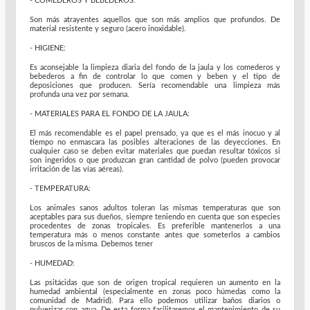
- COMEDEROS Y BEBEDEROS:
Son más atrayentes aquellos que son más amplios que profundos. De
material resistente y seguro (acero inoxidable).
- HIGIENE:
Es aconsejable la limpieza diaria del fondo de la jaula y los comederos y
bebederos a fin de controlar lo que comen y beben y el tipo de
deposiciones que producen. Sería recomendable una limpieza más
profunda una vez por semana.
- MATERIALES PARA EL FONDO DE LA JAULA:
El más recomendable es el papel prensado, ya que es el más inocuo y al
tiempo no enmascara las posibles alteraciones de las deyecciones. En
cualquier caso se deben evitar materiales que puedan resultar tóxicos si
son ingeridos o que produzcan gran cantidad de polvo (pueden provocar
irritación de las vías aéreas).
- TEMPERATURA:
Los animales sanos adultos toleran las mismas temperaturas que son
aceptables para sus dueños, siempre teniendo en cuenta que son especies
procedentes de zonas tropicales. Es preferible mantenerlos a una
temperatura más o menos constante antes que someterlos a cambios
bruscos de la misma. Debemos tener
- HUMEDAD:
Las psitácidas que son de origen tropical requieren un aumento en la
humedad ambiental (especialmente en zonas poco húmedas como la
comunidad de Madrid). Para ello podemos utilizar baños diarios o
pulverizar con agua. De esta forma facilitaremos el mantenimiento de su