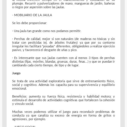
plumaje. Recurrir a pulverizadores de mano, mangueras de jardín, bañeras
o riegos por aspersión sobre las jaulas.
- MOBILIARIO DE LA JAULA
Se les debe proporcionar:
· Una jaula tan grande como nos podamos permitir.
· Perchas de calidad, mejor si son naturales (de maderas no tóxicas y sin
tratar con pesticidas (ej. de árboles frutales) ya que por su contorno
irregular les facilitará "posadas" diferentes, obligándoles a realizar ejercicio
pasivo, y favorecerá el desgaste de uñas y pico.
· Es interesante que sus jaulas cuenten con al menos 3 tipos de perchas
distintas (fijas, móviles, blandas, gruesas, duras, finas...) y que se puedan ir
cambiando cada cierto tiempo, de tipo y de lugar.
Juego
Se trata de una actividad exploratoria que sirve de entrenamiento físico,
social y cognitivo. Además los capacita para su supervivencia y equilibrio
emocional.
Beneficios: aumenta su fuerza física, resistencia y habilidad motora; y
estimula el desarrollo de actividades cognitivas que fortalecen la cohesión
y vínculo social.
Muchas veces podemos utilizar el juego para reconducir problemas de
conducta ya que canaliza su exceso de energía en forma de gritos o
agresiones, por ejemplo.