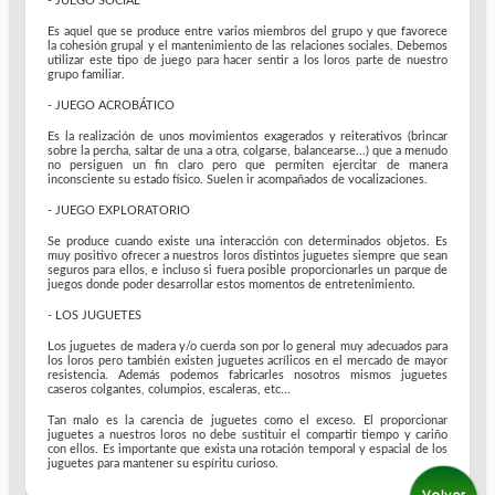
- JUEGO SOCIAL
Es aquel que se produce entre varios miembros del grupo y que favorece
la cohesión grupal y el mantenimiento de las relaciones sociales. Debemos
utilizar este tipo de juego para hacer sentir a los loros parte de nuestro
grupo familiar.
- JUEGO ACROBÁTICO
Es la realización de unos movimientos exagerados y reiterativos (brincar
sobre la percha, saltar de una a otra, colgarse, balancearse...) que a menudo
no persiguen un fin claro pero que permiten ejercitar de manera
inconsciente su estado físico. Suelen ir acompañados de vocalizaciones.
- JUEGO EXPLORATORIO
Se produce cuando existe una interacción con determinados objetos. Es
muy positivo ofrecer a nuestros loros distintos juguetes siempre que sean
seguros para ellos, e incluso si fuera posible proporcionarles un parque de
juegos donde poder desarrollar estos momentos de entretenimiento.
- LOS JUGUETES
Los juguetes de madera y/o cuerda son por lo general muy adecuados para
los loros pero también existen juguetes acrílicos en el mercado de mayor
resistencia. Además podemos fabricarles nosotros mismos juguetes
caseros colgantes, columpios, escaleras, etc...
Tan malo es la carencia de juguetes como el exceso. El proporcionar
juguetes a nuestros loros no debe sustituir el compartir tiempo y cariño
con ellos. Es importante que exista una rotación temporal y espacial de los
juguetes para mantener su espíritu curioso.