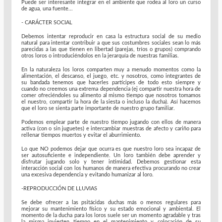
Puede ser interesante integrar en el ambiente que rodea al loro un curso
de agua, una fuente...
- CARÁCTER SOCIAL
Debemos intentar reproducir en casa la estructura social de su medio
natural para intentar contribuir a que sus costumbres sociales sean lo más
parecidas a las que tienen en libertad (parejas, tríos o grupos) comprando
otros loros o introduciéndolos en la jerarquía de nuestras familias.
En la naturaleza los loros comparten muy a menudo momentos como la
alimentación, el descanso, el juego, etc. y nosotros, como integrantes de
su bandada tenemos que hacerles partícipes de todo esto siempre y
cuando no creemos una extrema dependencia (ej compartir nuestra hora de
comer ofreciéndoles su alimento al mismo tiempo que nosotros tomamos
el nuestro, compartir la hora de la siesta o incluso la ducha). Así hacemos
que el loro se sienta parte importante de nuestro grupo familiar.
Podemos emplear parte de nuestro tiempo jugando con ellos de manera
activa (con o sin juguetes) e intercambiar muestras de afecto y cariño para
rellenar tiempos muertos y evitar el aburrimiento.
Lo que NO podemos dejar que ocurra es que nuestro loro sea incapaz de
ser autosuficiente e independiente. Un loro también debe aprender y
disfrutar jugando solo y tener intimidad. Debemos gestionar esta
interacción social con los humanos de manera efectiva procurando no crear
una excesiva dependencia y evitando humanizar al loro.
-REPRODUCCIÓN DE LLUVIAS
Se debe ofrecer a las psitácidas duchas más o menos regulares para
mejorar su mantenimiento físico y su estado emocional y ambiental. El
momento de la ducha para los loros suele ser un momento agradable y tras
la misma invierten tiempo en el mantenimiento y colocación de su