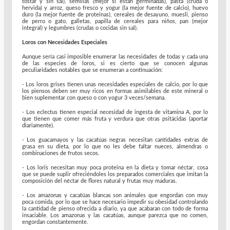
tostar y sin sal), semillas (mejor si están germinadas), pasta (cruda o
hervida) y arroz, queso fresco y yogur (la mejor fuente de calcio), huevo
duro (la mejor fuente de proteinas), cereales de desayuno, muesli, pienso
de perro o gato, galletas, papilla de cereales para niños, pan (mejor
integral) y legumbres (crudas o cocidas sin sal).
Loros con Necesidades Especiales
Aunque sería casi imposible enumerar las necesidades de todas y cada una
de las especies de loros, si es cierto que se conocen algunas
peculiaridades notables que se enumeran a continuación:
- Los loros grises tienen unas necesidades especiales de calcio, por lo que
los piensos deben ser muy ricos en formas asimilables de este mineral o
bien suplementar con queso o con yogur 3 veces/semana.
- Los eclectus tienen especial necesidad de ingesta de vitamina A, por lo
que tienen que comer más fruta y verdura que otras psitácidas (aportar
diariamente).
- Los guacamayos y las cacatúas negras necesitan cantidades extras de
grasa en su dieta, por lo que no les debe faltar nueces, almendras o
combinaciones de frutos secos.
- Los loris necesitan muy poca proteina en la dieta y tomar néctar, cosa
que se puede suplir ofreciéndoles los preparados comerciales que imitan la
composición del néctar de flores natural y frutas muy maduras.
- Los amazonas y cacatúas blancas son animales que engordan con muy
poca comida, por lo que se hace necesario impedir su obesidad controlando
la cantidad de pienso ofrecida a diario, ya que acabaran con todo de forma
insaciable. Los amazonas y las cacatúas, aunque parezca que no comen,
engordan constantemente.