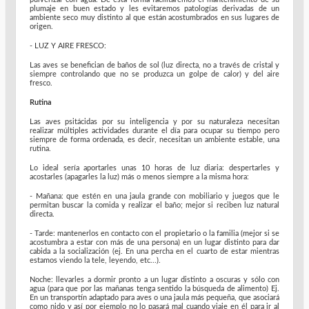
plumaje en buen estado y les evitaremos patologías derivadas de un
ambiente seco muy distinto al que están acostumbrados en sus lugares de
origen.
- LUZ Y AIRE FRESCO:
Las aves se benefician de baños de sol (luz directa, no a través de cristal y
siempre controlando que no se produzca un golpe de calor) y del aire
fresco.
Rutina
Las aves psitácidas por su inteligencia y por su naturaleza necesitan
realizar múltiples actividades durante el día para ocupar su tiempo pero
siempre de forma ordenada, es decir, necesitan un ambiente estable, una
rutina.
Lo ideal sería aportarles unas 10 horas de luz diaria: despertarles y
acostarles (apagarles la luz) más o menos siempre a la misma hora:
- Mañana: que estén en una jaula grande con mobiliario y juegos que le
permitan buscar la comida y realizar el baño; mejor si reciben luz natural
directa.
- Tarde: mantenerlos en contacto con el propietario o la familia (mejor si se
acostumbra a estar con más de una persona) en un lugar distinto para dar
cabida a la socialización (ej. En una percha en el cuarto de estar mientras
estamos viendo la tele, leyendo, etc...).
Noche: llevarles a dormir pronto a un lugar distinto a oscuras y sólo con
agua (para que por las mañanas tenga sentido la búsqueda de alimento) Ej.
En un transportín adaptado para aves o una jaula más pequeña, que asociará
como nido y así por ejemplo no lo pasará mal cuando viaje en él para ir al