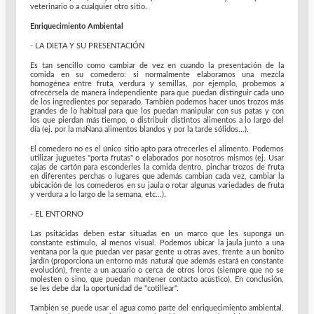
veterinario o a cualquier otro sitio.
Enriquecimiento Ambiental
- LA DIETA Y SU PRESENTACIÓN
Es tan sencillo como cambiar de vez en cuando la presentación de la
comida en su comedero: si normalmente elaboramos una mezcla
homogénea entre fruta, verdura y semillas, por ejemplo, probemos a
ofrecérsela de manera independiente para que puedan distinguir cada uno
de los ingredientes por separado. También podemos hacer unos trozos más
grandes de lo habitual para que los puedan manipular con sus patas y con
los que pierdan más tiempo, o distribuir distintos alimentos a lo largo del
día (ej. por la maÑana alimentos blandos y por la tarde sólidos...).
El comedero no es el único sitio apto para ofrecerles el alimento. Podemos
utilizar juguetes "porta frutas" o elaborados por nosotros mismos (ej. Usar
cajas de cartón para esconderles la comida dentro, pinchar trozos de fruta
en diferentes perchas o lugares que además cambian cada vez, cambiar la
ubicación de los comederos en su jaula o rotar algunas variedades de fruta
y verdura a lo largo de la semana, etc...).
- EL ENTORNO
Las psitácidas deben estar situadas en un marco que les suponga un
constante estímulo, al menos visual. Podemos ubicar la jaula junto a una
ventana por la que puedan ver pasar gente u otras aves, frente a un bonito
jardín (proporciona un entorno más natural que además estará en constante
evolución), frente a un acuario o cerca de otros loros (siempre que no se
molesten o sino, que puedan mantener contacto acústico). En conclusión,
se les debe dar la oportunidad de "cotillear".
También se puede usar el agua como parte del enriquecimiento ambiental.